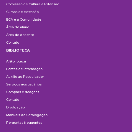
Comissão de Cultura e Extensão
e
Cursos de extensão
Extensão
ECA e a Comunidade
Área de aluno
Área do docente
Contato
BIBLIOTECA
Biblioteca
A Biblioteca
Fontes de informação
Auxílio ao Pesquisador
Serviços aos usuários
Compras e doações
Contato
Divulgação
Manuais de Catalogação
Perguntas frequentes