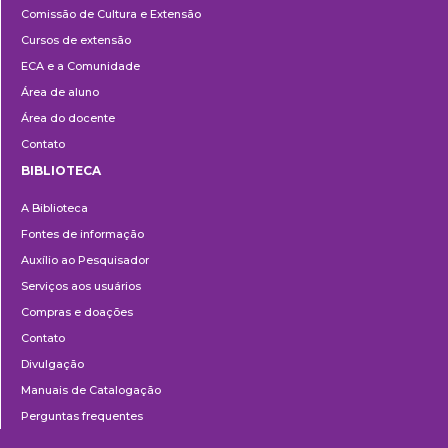
Comissão de Cultura e Extensão
e
Cursos de extensão
Extensão
ECA e a Comunidade
Área de aluno
Área do docente
Contato
BIBLIOTECA
Biblioteca
A Biblioteca
Fontes de informação
Auxílio ao Pesquisador
Serviços aos usuários
Compras e doações
Contato
Divulgação
Manuais de Catalogação
Perguntas frequentes