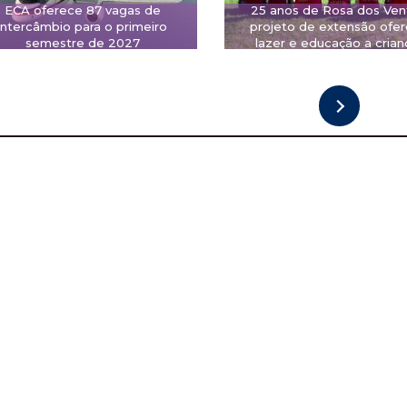
ECA oferece 87 vagas de
25 anos de Rosa dos Ven
intercâmbio para o primeiro
projeto de extensão ofe
semestre de 2027
lazer e educação a crian