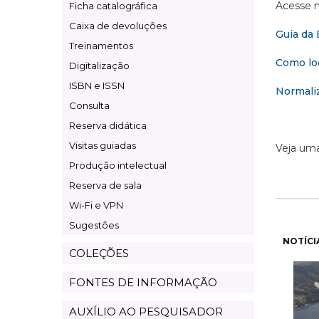
Acesse n
Ficha catalográfica
Caixa de devoluções
Guia da 
Treinamentos
Como loc
Digitalização
ISBN e ISSN
Normaliz
Consulta
Reserva didática
Visitas guiadas
Veja um
Produção intelectual
Reserva de sala
Wi-Fi e VPN
Sugestões
Pagi
NOTÍCI
COLEÇÕES
FONTES DE INFORMAÇÃO
AUXÍLIO AO PESQUISADOR