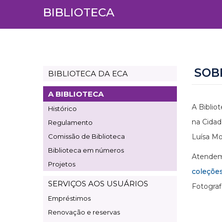
BIBLIOTECA
SOB
BIBLIOTECA DA ECA
Page
Biblioteca
A BIBLIOTECA
A Biblio
Histórico
na Cidad
Regulamento
Comissão de Biblioteca
Luísa Mo
Biblioteca em números
Atendemo
Projetos
coleçõe
SERVIÇOS AOS USUÁRIOS
Fotograf
Empréstimos
Renovação e reservas