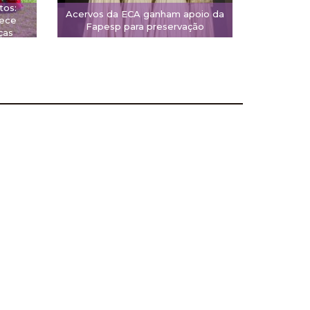
tos:
Acervos da ECA ganham apoio da
rece
Fapesp para preservação
ças