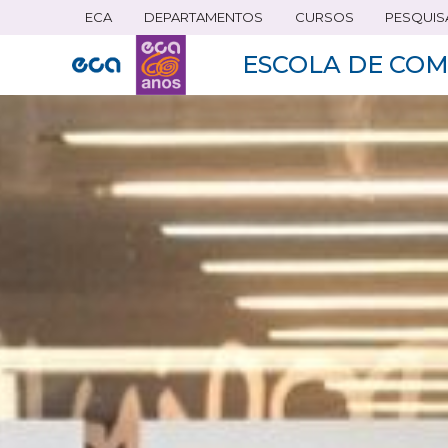
ECA
DEPARTAMENTOS
CURSOS
PESQUIS
Pular
para
ESCOLA DE COM
o
conteúdo
principal