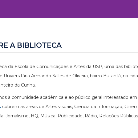
RE A BIBLIOTECA
teca da Escola de Comunicações e Artes da USP, uma das bibliote
e Universitária Armando Salles de Oliveira, bairro Butantã, na cid
nteiro da Cunha.
s à comunidade acadêmica e ao público geral interessado em p
s
cobrem as áreas de Artes visuais, Ciência da Informação, Cin
ia, Jornalismo, HQ, Música, Publicidade, Rádio, Relações Públicas,