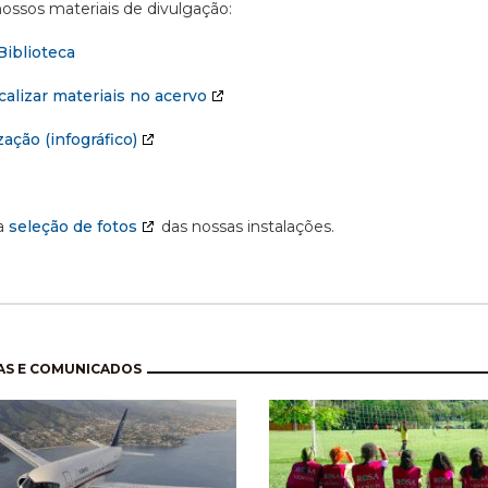
ossos materiais de divulgação:
Biblioteca
alizar materiais no acervo
ação (infográfico)
a
seleção de fotos
das nossas instalações.
nação
AS E COMUNICADOS