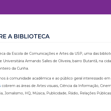
RE A BIBLIOTECA
teca da Escola de Comunicações e Artes da USP, uma das bibliote
e Universitária Armando Salles de Oliveira, bairro Butantã, na cid
nteiro da Cunha.
s à comunidade acadêmica e ao público geral interessado em p
s
cobrem as áreas de Artes visuais, Ciência da Informação, Cin
ia, Jornalismo, HQ, Música, Publicidade, Rádio, Relações Públicas,