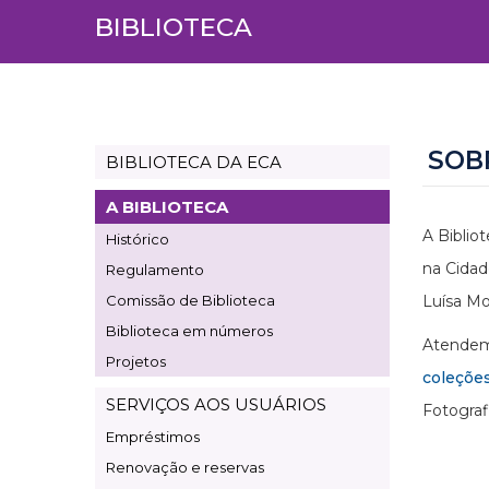
BIBLIOTECA
SOB
BIBLIOTECA DA ECA
Page
Biblioteca
A BIBLIOTECA
A Biblio
Histórico
na Cidad
Regulamento
Comissão de Biblioteca
Luísa Mo
Biblioteca em números
Atendemo
Projetos
coleçõe
SERVIÇOS AOS USUÁRIOS
Fotograf
Empréstimos
Renovação e reservas