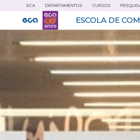
ECA
DEPARTAMENTOS
CURSOS
PESQUIS
Pular
para
ESCOLA DE COM
o
conteúdo
principal