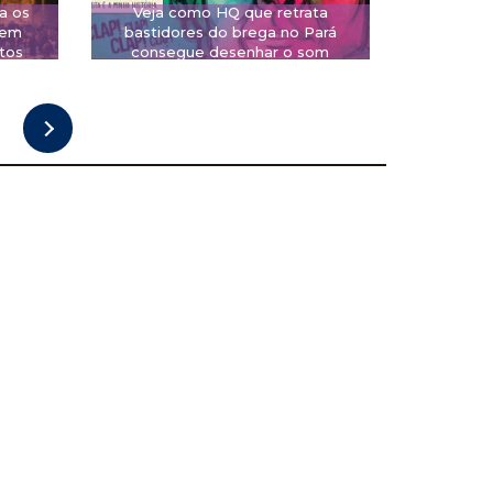
a os
Veja como HQ que retrata
 em
bastidores do brega no Pará
tos
consegue desenhar o som