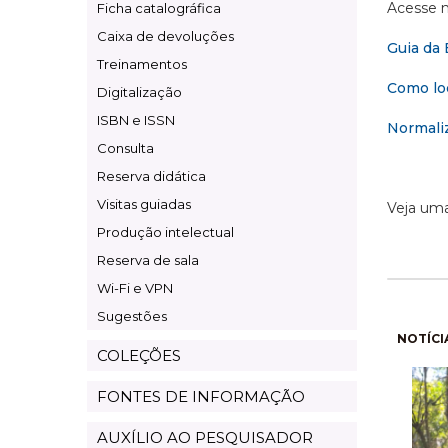
Acesse n
Ficha catalográfica
Caixa de devoluções
Guia da 
Treinamentos
Como loc
Digitalização
ISBN e ISSN
Normaliz
Consulta
Reserva didática
Visitas guiadas
Veja um
Produção intelectual
Reserva de sala
Wi-Fi e VPN
Sugestões
Pagi
NOTÍCI
COLEÇÕES
FONTES DE INFORMAÇÃO
AUXÍLIO AO PESQUISADOR