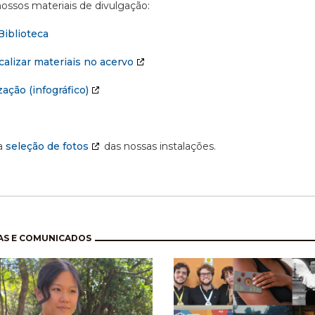
ossos materiais de divulgação:
Biblioteca
alizar materiais no acervo
ação (infográfico)
a
seleção de fotos
das nossas instalações.
nação
AS E COMUNICADOS