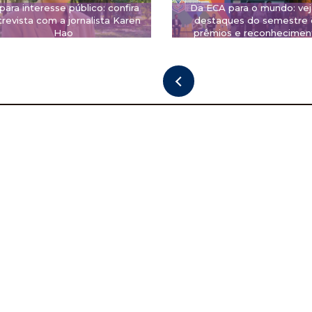
 para interesse público: confira
Da ECA para o mundo: vej
revista com a jornalista Karen
destaques do semestre
Hao
prêmios e reconhecimen