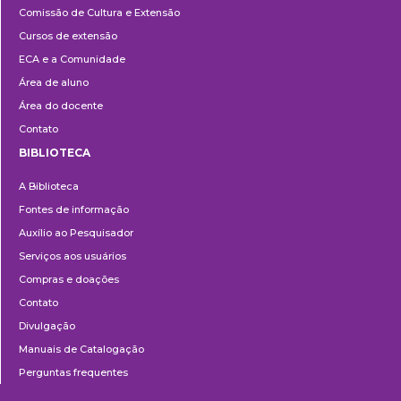
Comissão de Cultura e Extensão
e
Cursos de extensão
Extensão
ECA e a Comunidade
Área de aluno
Área do docente
Contato
BIBLIOTECA
Biblioteca
A Biblioteca
Fontes de informação
Auxílio ao Pesquisador
Serviços aos usuários
Compras e doações
Contato
Divulgação
Manuais de Catalogação
Perguntas frequentes