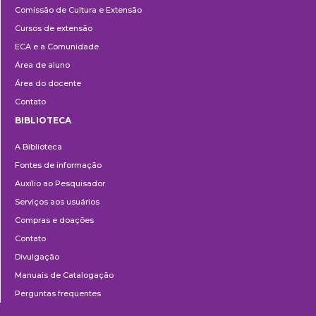
Comissão de Cultura e Extensão
e
Cursos de extensão
Extensão
ECA e a Comunidade
Área de aluno
Área do docente
Contato
BIBLIOTECA
Biblioteca
A Biblioteca
Fontes de informação
Auxílio ao Pesquisador
Serviços aos usuários
Compras e doações
Contato
Divulgação
Manuais de Catalogação
Perguntas frequentes