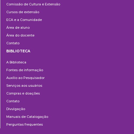
Comissão de Cultura e Extensão
e
Cursos de extensão
Extensão
ECA e a Comunidade
Área de aluno
Área do docente
Contato
BIBLIOTECA
Biblioteca
A Biblioteca
Fontes de informação
Auxílio ao Pesquisador
Serviços aos usuários
Compras e doações
Contato
Divulgação
Manuais de Catalogação
Perguntas frequentes