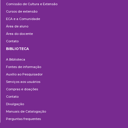
Comissão de Cultura e Extensão
e
Cursos de extensão
Extensão
ECA e a Comunidade
Área de aluno
Área do docente
Contato
BIBLIOTECA
Biblioteca
A Biblioteca
Fontes de informação
Auxílio ao Pesquisador
Serviços aos usuários
Compras e doações
Contato
Divulgação
Manuais de Catalogação
Perguntas frequentes