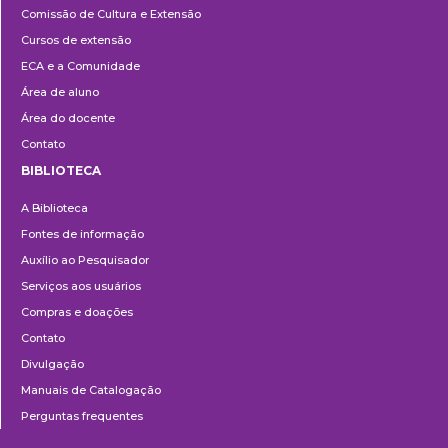
Comissão de Cultura e Extensão
e
Cursos de extensão
Extensão
ECA e a Comunidade
Área de aluno
Área do docente
Contato
BIBLIOTECA
Biblioteca
A Biblioteca
Fontes de informação
Auxílio ao Pesquisador
Serviços aos usuários
Compras e doações
Contato
Divulgação
Manuais de Catalogação
Perguntas frequentes