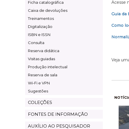
Acesse n
Ficha catalográfica
Caixa de devoluções
Guia da 
Treinamentos
Como loc
Digitalização
ISBN e ISSN
Normaliz
Consulta
Reserva didática
Visitas guiadas
Veja um
Produção intelectual
Reserva de sala
Wi-Fi e VPN
Sugestões
Pagi
NOTÍCI
COLEÇÕES
FONTES DE INFORMAÇÃO
AUXÍLIO AO PESQUISADOR