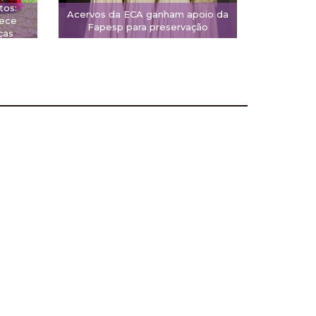
tos:
Acervos da ECA ganham apoio da
rece
Fapesp para preservação
ças