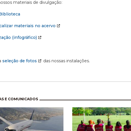
ossos materiais de divulgação:
Biblioteca
alizar materiais no acervo
ação (infográfico)
a
seleção de fotos
das nossas instalações.
nação
AS E COMUNICADOS