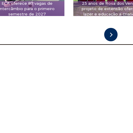
ECA oferece 87 vagas de
25 anos de Rosa dos Ven
intercâmbio para o primeiro
projeto de extensão ofe
semestre de 2027
lazer e educação a crian