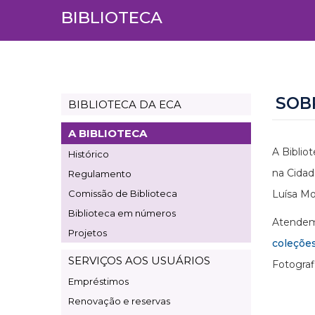
BIBLIOTECA
SOB
BIBLIOTECA DA ECA
Page
Biblioteca
A BIBLIOTECA
A Biblio
Histórico
na Cidad
Regulamento
Comissão de Biblioteca
Luísa Mo
Biblioteca em números
Atendemo
Projetos
coleçõe
SERVIÇOS AOS USUÁRIOS
Fotograf
Empréstimos
Renovação e reservas