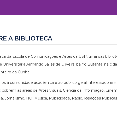
RE A BIBLIOTECA
teca da Escola de Comunicações e Artes da USP, uma das bibliote
e Universitária Armando Salles de Oliveira, bairro Butantã, na cid
nteiro da Cunha.
s à comunidade acadêmica e ao público geral interessado em p
s
cobrem as áreas de Artes visuais, Ciência da Informação, Cin
ia, Jornalismo, HQ, Música, Publicidade, Rádio, Relações Públicas,