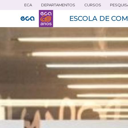
ECA
DEPARTAMENTOS
CURSOS
PESQUIS
Pular
para
ESCOLA DE COM
o
conteúdo
principal