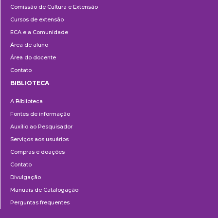
Comissão de Cultura e Extensão
e
Cursos de extensão
Extensão
ECA e a Comunidade
Área de aluno
Área do docente
Contato
BIBLIOTECA
Biblioteca
A Biblioteca
Fontes de informação
Auxílio ao Pesquisador
Serviços aos usuários
Compras e doações
Contato
Divulgação
Manuais de Catalogação
Perguntas frequentes