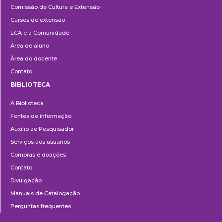
Comissão de Cultura e Extensão
e
Cursos de extensão
Extensão
ECA e a Comunidade
Área de aluno
Área do docente
Contato
BIBLIOTECA
Biblioteca
A Biblioteca
Fontes de informação
Auxílio ao Pesquisador
Serviços aos usuários
Compras e doações
Contato
Divulgação
Manuais de Catalogação
Perguntas frequentes