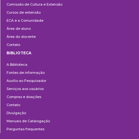
Comissão de Cultura e Extensão
e
Cursos de extensão
Extensão
ECA e a Comunidade
Área de aluno
Área do docente
Contato
BIBLIOTECA
Biblioteca
A Biblioteca
Fontes de informação
Auxílio ao Pesquisador
Serviços aos usuários
Compras e doações
Contato
Divulgação
Manuais de Catalogação
Perguntas frequentes