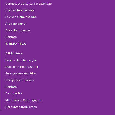
Comissão de Cultura e Extensão
e
Cursos de extensão
Extensão
ECA e a Comunidade
Área de aluno
Área do docente
Contato
BIBLIOTECA
Biblioteca
A Biblioteca
Fontes de informação
Auxílio ao Pesquisador
Serviços aos usuários
Compras e doações
Contato
Divulgação
Manuais de Catalogação
Perguntas frequentes