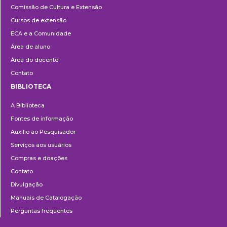
Comissão de Cultura e Extensão
e
Cursos de extensão
Extensão
ECA e a Comunidade
Área de aluno
Área do docente
Contato
BIBLIOTECA
Biblioteca
A Biblioteca
Fontes de informação
Auxílio ao Pesquisador
Serviços aos usuários
Compras e doações
Contato
Divulgação
Manuais de Catalogação
Perguntas frequentes