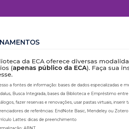
INAMENTOS
lioteca da ECA oferece diversas modalid
ios (
apenas público da ECA
). Faça sua i
esse.
esso a fontes de informação: bases de dados especializadas e mul
dalus, Busca Integrada, bases da Biblioteca e Empréstimo entre B
álogos, fazer reservas e renovações, usar pastas virtuais, inserir
renciadores de referências: EndNote Basic, Mendeley ou Zotero
rrículo Lattes: dicas de preenchimento
rmalização: ABNT