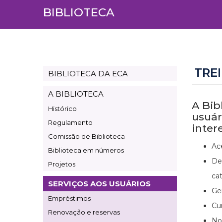
BIBLIOTECA
TRE
BIBLIOTECA DA ECA
Page
Biblioteca
A BIBLIOTECA
A Bib
Histórico
usuár
Regulamento
inter
Comissão de Biblioteca
Ac
Biblioteca em números
De
Projetos
cat
SERVIÇOS AOS USUÁRIOS
Ge
Empréstimos
Cu
Renovação e reservas
No