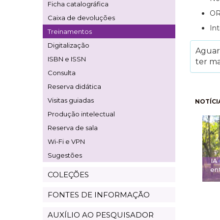
Ficha catalográfica
OR
Caixa de devoluções
In
Treinamentos
Digitalização
Aguard
ISBN e ISSN
ter ma
Consulta
Reserva didática
Pagi
Visitas guiadas
NOTÍCI
Produção intelectual
Reserva de sala
Wi-Fi e VPN
Sugestões
IA
ent
COLEÇÕES
FONTES DE INFORMAÇÃO
AUXÍLIO AO PESQUISADOR