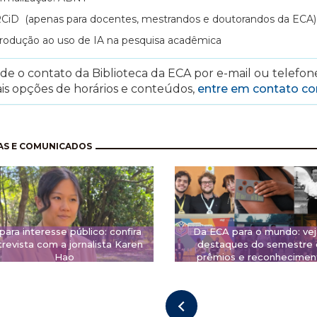
CiD (apenas para docentes, mestrandos e doutorandos da ECA)
trodução ao uso de IA na pesquisa acadêmica
e o contato da Biblioteca da ECA por e-mail ou telefone
is opções de horários e conteúdos,
entre em contato c
nação
AS E COMUNICADOS
 para interesse público: confira
Da ECA para o mundo: vej
revista com a jornalista Karen
destaques do semestre
Hao
prêmios e reconhecimen