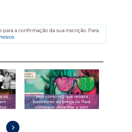
 para a confirmação da sua inscrição. Para
onosco
.
a os
Veja como HQ que retrata
 em
bastidores do brega no Pará
tos
consegue desenhar o som