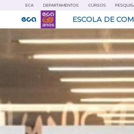
ECA
DEPARTAMENTOS
CURSOS
PESQUIS
Pular
para
ESCOLA DE COM
o
conteúdo
principal