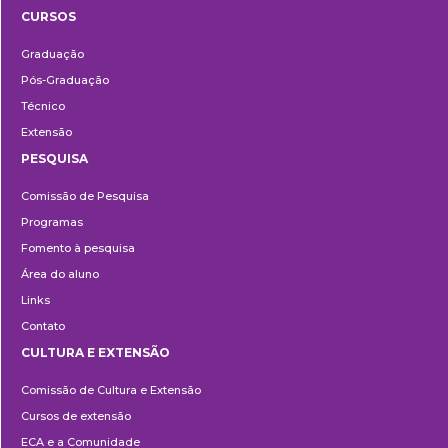
CURSOS
Ensino
Graduação
Pós-Graduação
Técnico
Extensão
PESQUISA
Pesquisa
Comissão de Pesquisa
Programas
Fomento à pesquisa
Área do aluno
Links
Contato
CULTURA E EXTENSÃO
Cultura
Comissão de Cultura e Extensão
e
Cursos de extensão
Extensão
ECA e a Comunidade