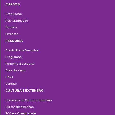
CURSOS
Ensino
Graduação
Pós-Graduação
Técnico
Extensão
PESQUISA
Pesquisa
Comissão de Pesquisa
Programas
Fomento à pesquisa
Área do aluno
Links
Contato
CULTURA E EXTENSÃO
Cultura
Comissão de Cultura e Extensão
e
Cursos de extensão
Extensão
ECA e a Comunidade