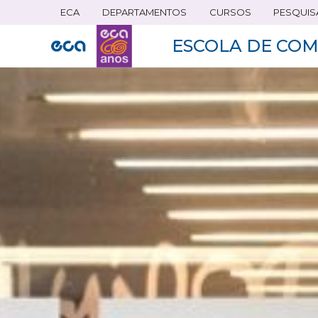
ECA
DEPARTAMENTOS
CURSOS
PESQUIS
Pular
para
ESCOLA DE COM
o
conteúdo
principal