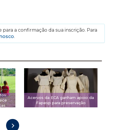
 para a confirmação da sua inscrição. Para
onosco
.
tos:
Acervos da ECA ganham apoio da
rece
Fapesp para preservação
ças