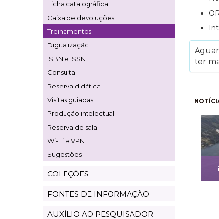
Ficha catalográfica
OR
Caixa de devoluções
In
Treinamentos
Digitalização
Aguard
ISBN e ISSN
ter ma
Consulta
Reserva didática
Pagi
Visitas guiadas
NOTÍCI
Produção intelectual
Reserva de sala
Wi-Fi e VPN
Sugestões
COLEÇÕES
FONTES DE INFORMAÇÃO
AUXÍLIO AO PESQUISADOR