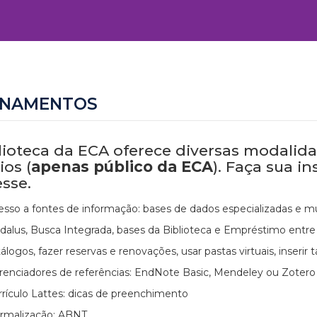
INAMENTOS
lioteca da ECA oferece diversas modalid
ios (
apenas público da ECA
). Faça sua i
esse.
esso a fontes de informação: bases de dados especializadas e mul
dalus, Busca Integrada, bases da Biblioteca e Empréstimo entre B
álogos, fazer reservas e renovações, usar pastas virtuais, inserir
renciadores de referências: EndNote Basic, Mendeley ou Zotero
rrículo Lattes: dicas de preenchimento
rmalização: ABNT