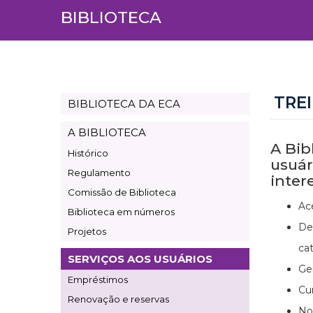
BIBLIOTECA
TRE
BIBLIOTECA DA ECA
Page
Biblioteca
A BIBLIOTECA
A Bib
Histórico
usuár
Regulamento
inter
Comissão de Biblioteca
Ac
Biblioteca em números
De
Projetos
cat
SERVIÇOS AOS USUÁRIOS
Ge
Empréstimos
Cu
Renovação e reservas
No