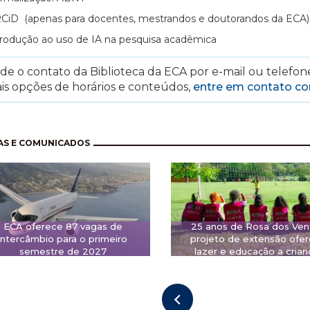
CiD (apenas para docentes, mestrandos e doutorandos da ECA)
trodução ao uso de IA na pesquisa acadêmica
e o contato da Biblioteca da ECA por e-mail ou telefone
is opções de horários e conteúdos,
entre em contato c
nação
AS E COMUNICADOS
ECA oferece 87 vagas de
25 anos de Rosa dos Ven
intercâmbio para o primeiro
projeto de extensão ofe
semestre de 2027
lazer e educação a crian