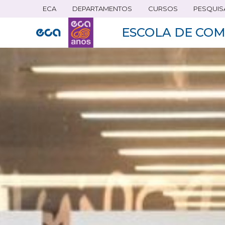
ECA
DEPARTAMENTOS
CURSOS
PESQUIS
Pular
para
ESCOLA DE COM
o
conteúdo
principal