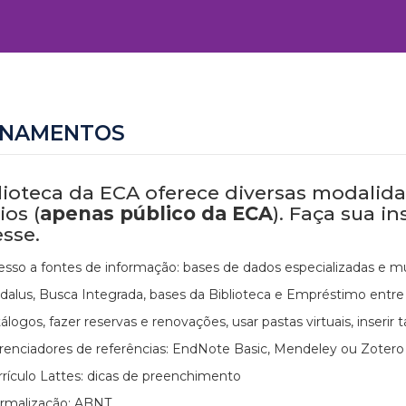
INAMENTOS
lioteca da ECA oferece diversas modalid
ios (
apenas público da ECA
). Faça sua i
esse.
esso a fontes de informação: bases de dados especializadas e mul
dalus, Busca Integrada, bases da Biblioteca e Empréstimo entre B
álogos, fazer reservas e renovações, usar pastas virtuais, inserir
renciadores de referências: EndNote Basic, Mendeley ou Zotero
rrículo Lattes: dicas de preenchimento
rmalização: ABNT