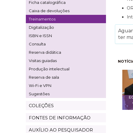
Ficha catalográfica
OR
Caixa de devoluções
In
Treinamentos
Digitalização
Aguard
ISBN e ISSN
ter ma
Consulta
Reserva didática
Pagi
Visitas guiadas
NOTÍCI
Produção intelectual
Reserva de sala
Wi-Fi e VPN
Sugestões
E
COLEÇÕES
FONTES DE INFORMAÇÃO
AUXÍLIO AO PESQUISADOR