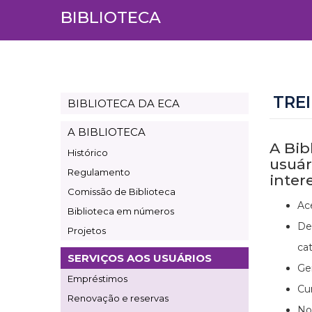
BIBLIOTECA
TRE
BIBLIOTECA DA ECA
Page
Biblioteca
A BIBLIOTECA
A Bib
Histórico
usuár
Regulamento
inter
Comissão de Biblioteca
Ac
Biblioteca em números
De
Projetos
cat
SERVIÇOS AOS USUÁRIOS
Ge
Empréstimos
Cu
Renovação e reservas
No