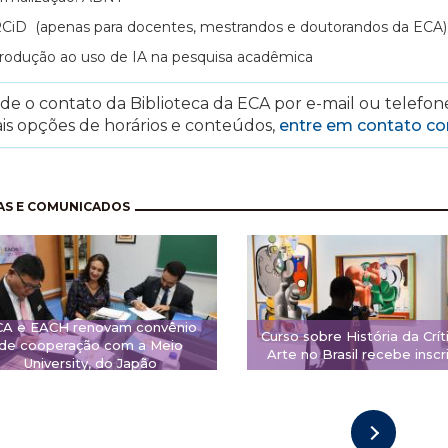
CiD (apenas para docentes, mestrandos e doutorandos da ECA)
trodução ao uso de IA na pesquisa acadêmica
e o contato da Biblioteca da ECA por e-mail ou telefone
is opções de horários e conteúdos,
entre em contato c
nação
AS E COMUNICADOS
CA e EACH renovam convênio
Curso sobre História da Crít
de cooperação com a Meio
Arte no Brasil recebe inscr
University, do Japão