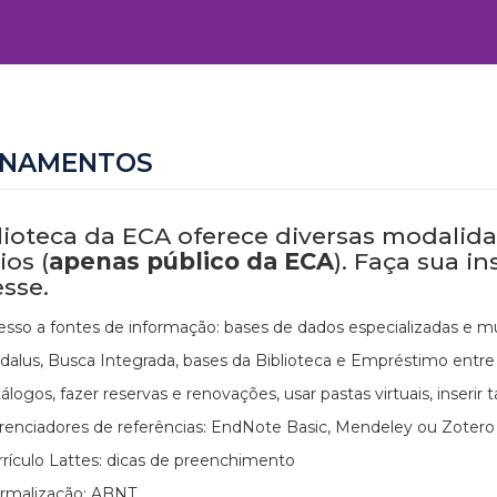
INAMENTOS
lioteca da ECA oferece diversas modalid
ios (
apenas público da ECA
). Faça sua i
esse.
esso a fontes de informação: bases de dados especializadas e mul
dalus, Busca Integrada, bases da Biblioteca e Empréstimo entre B
álogos, fazer reservas e renovações, usar pastas virtuais, inserir
renciadores de referências: EndNote Basic, Mendeley ou Zotero
rrículo Lattes: dicas de preenchimento
rmalização: ABNT