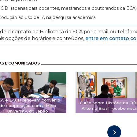
CiD (apenas para docentes, mestrandos e doutorandos da ECA)
trodução ao uso de IA na pesquisa acadêmica
e o contato da Biblioteca da ECA por e-mail ou telefone
is opções de horários e conteúdos,
entre em contato c
nação
AS E COMUNICADOS
CA e EACH renovam convênio
Curso sobre História da Crít
de cooperação com a Meio
Arte no Brasil recebe inscr
University, do Japão