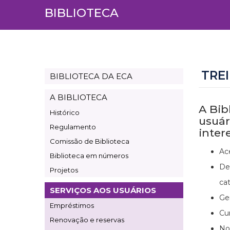
BIBLIOTECA
TRE
BIBLIOTECA DA ECA
Page
Biblioteca
A BIBLIOTECA
A Bib
Histórico
usuár
Regulamento
inter
Comissão de Biblioteca
Ac
Biblioteca em números
De
Projetos
cat
SERVIÇOS AOS USUÁRIOS
Ge
Empréstimos
Cu
Renovação e reservas
No