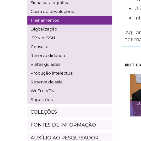
Ficha catalográfica
OR
Caixa de devoluções
In
Treinamentos
Digitalização
Aguard
ISBN e ISSN
ter ma
Consulta
Reserva didática
Pagi
Visitas guiadas
NOTÍCI
Produção intelectual
Reserva de sala
Wi-Fi e VPN
Sugestões
E
COLEÇÕES
FONTES DE INFORMAÇÃO
AUXÍLIO AO PESQUISADOR