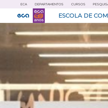
ECA
DEPARTAMENTOS
CURSOS
PESQUIS
Pular
para
ESCOLA DE COM
o
conteúdo
principal