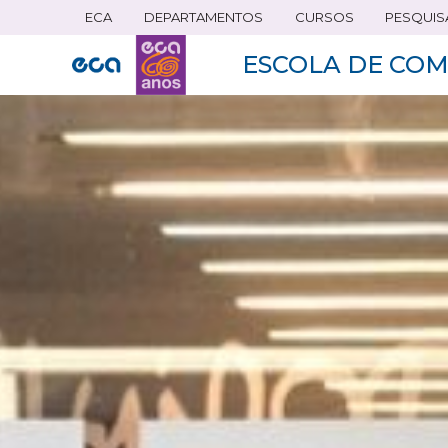
ECA
DEPARTAMENTOS
CURSOS
PESQUIS
Pular
para
ESCOLA DE COM
o
conteúdo
principal