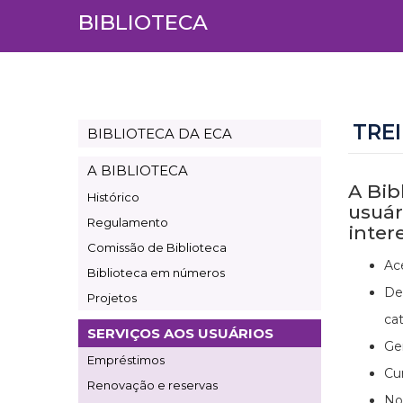
BIBLIOTECA
TRE
BIBLIOTECA DA ECA
Page
Biblioteca
A BIBLIOTECA
A Bib
Histórico
usuár
Regulamento
inter
Comissão de Biblioteca
Ac
Biblioteca em números
De
Projetos
cat
SERVIÇOS AOS USUÁRIOS
Ge
Empréstimos
Cu
Renovação e reservas
No