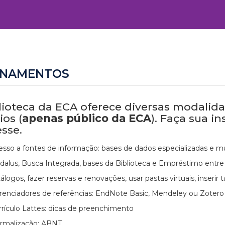
INAMENTOS
lioteca da ECA oferece diversas modalid
ios (
apenas público da ECA
). Faça sua i
esse.
esso a fontes de informação: bases de dados especializadas e mul
dalus, Busca Integrada, bases da Biblioteca e Empréstimo entre B
álogos, fazer reservas e renovações, usar pastas virtuais, inserir
renciadores de referências: EndNote Basic, Mendeley ou Zotero
rrículo Lattes: dicas de preenchimento
rmalização: ABNT