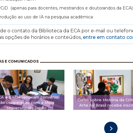
CiD (apenas para docentes, mestrandos e doutorandos da ECA)
trodução ao uso de IA na pesquisa acadêmica
e o contato da Biblioteca da ECA por e-mail ou telefone
is opções de horários e conteúdos,
entre em contato c
nação
AS E COMUNICADOS
CA e EACH renovam convênio
Curso sobre História da Crít
de cooperação com a Meio
Arte no Brasil recebe inscr
University, do Japão