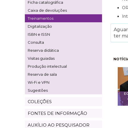
Ficha catalográfica
OR
Caixa de devoluções
In
Treinamentos
Digitalização
Aguard
ISBN e ISSN
ter ma
Consulta
Reserva didática
Pagi
Visitas guiadas
NOTÍCI
Produção intelectual
Reserva de sala
Wi-Fi e VPN
Sugestões
E
COLEÇÕES
FONTES DE INFORMAÇÃO
AUXÍLIO AO PESQUISADOR