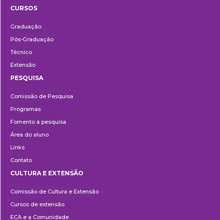
CURSOS
Ensino
Graduação
Pós-Graduação
Técnico
Extensão
PESQUISA
Pesquisa
Comissão de Pesquisa
Programas
Fomento à pesquisa
Área do aluno
Links
Contato
CULTURA E EXTENSÃO
Cultura
Comissão de Cultura e Extensão
e
Cursos de extensão
Extensão
ECA e a Comunidade