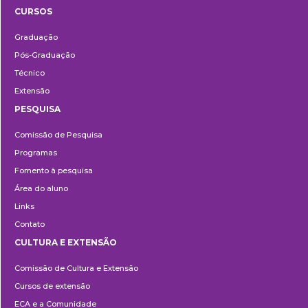
CURSOS
Ensino
Graduação
Pós-Graduação
Técnico
Extensão
PESQUISA
Pesquisa
Comissão de Pesquisa
Programas
Fomento à pesquisa
Área do aluno
Links
Contato
CULTURA E EXTENSÃO
Cultura
Comissão de Cultura e Extensão
e
Cursos de extensão
Extensão
ECA e a Comunidade