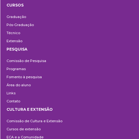
CURSOS
Ensino
Graduação
Pós-Graduação
Técnico
Extensão
PESQUISA
Pesquisa
Comissão de Pesquisa
Programas
Fomento à pesquisa
Área do aluno
Links
Contato
CULTURA E EXTENSÃO
Cultura
Comissão de Cultura e Extensão
e
Cursos de extensão
Extensão
ECA e a Comunidade