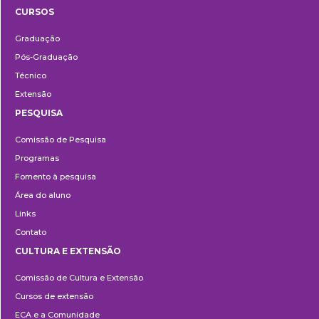
CURSOS
Ensino
Graduação
Pós-Graduação
Técnico
Extensão
PESQUISA
Pesquisa
Comissão de Pesquisa
Programas
Fomento à pesquisa
Área do aluno
Links
Contato
CULTURA E EXTENSÃO
Cultura
Comissão de Cultura e Extensão
e
Cursos de extensão
Extensão
ECA e a Comunidade