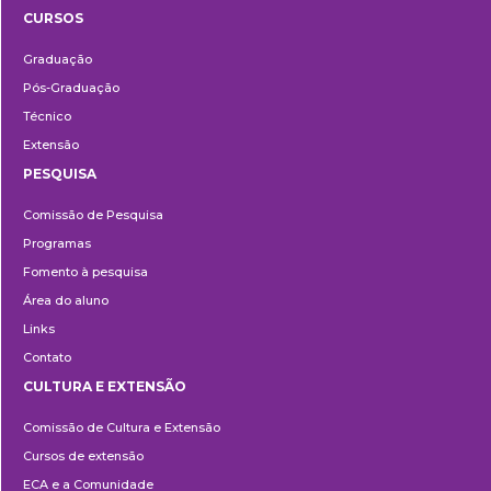
CURSOS
Ensino
Graduação
Pós-Graduação
Técnico
Extensão
PESQUISA
Pesquisa
Comissão de Pesquisa
Programas
Fomento à pesquisa
Área do aluno
Links
Contato
CULTURA E EXTENSÃO
Cultura
Comissão de Cultura e Extensão
e
Cursos de extensão
Extensão
ECA e a Comunidade