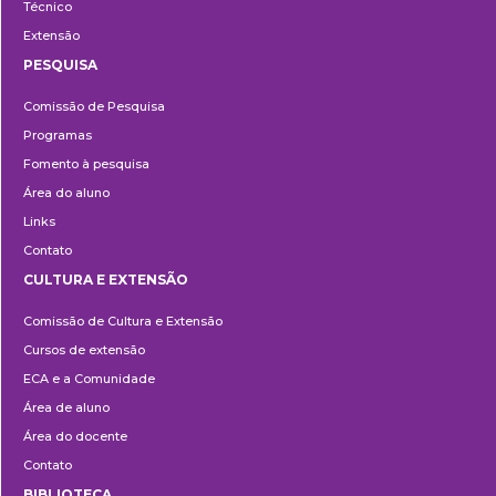
Técnico
Extensão
PESQUISA
Pesquisa
Comissão de Pesquisa
Programas
Fomento à pesquisa
Área do aluno
Links
Contato
CULTURA E EXTENSÃO
Cultura
Comissão de Cultura e Extensão
e
Cursos de extensão
Extensão
ECA e a Comunidade
Área de aluno
Área do docente
Contato
BIBLIOTECA