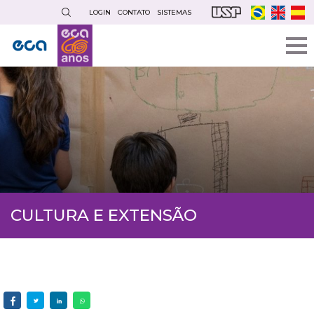
Pular
LOGIN
CONTATO
SISTEMAS
para
o
conteúdo
principal
CULTURA E EXTENSÃO