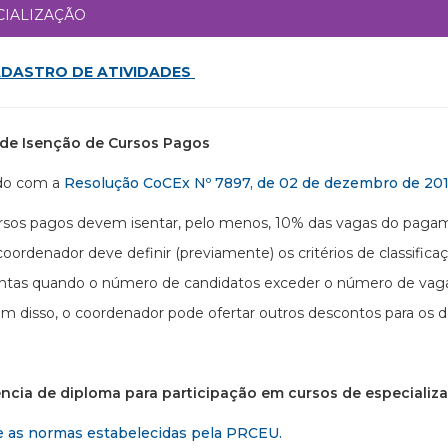
CIALIZAÇÃO
DASTRO DE ATIVIDADES
a de Isenção de Cursos Pagos
do com a
Resolução CoCEx Nº 7897, de 02 de dezembro de 20
rsos pagos devem isentar, pelo menos, 10% das vagas do paga
coordenador deve definir (previamente) os critérios de classif
entas quando o número de candidatos exceder o número de vagas
ém disso, o coordenador pode ofertar outros descontos para os 
ência de diploma para participação em cursos de especializ
e as normas estabelecidas pela PRCEU.