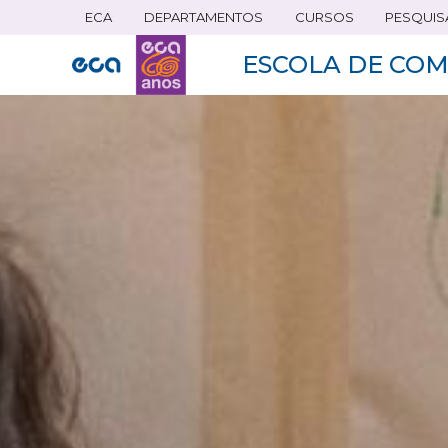
ECA
DEPARTAMENTOS
CURSOS
PESQUIS
Pular
para
ESCOLA DE COM
o
conteúdo
principal