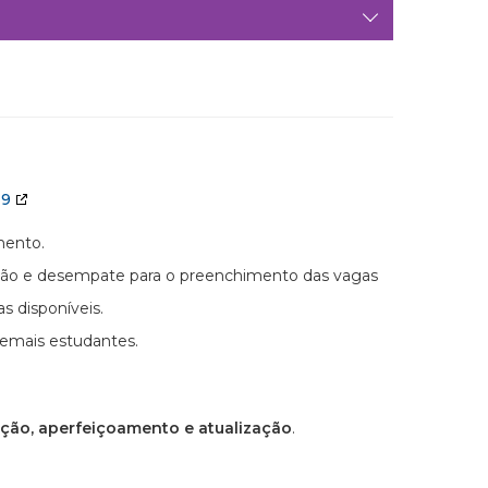
19
mento.
icação e desempate para o preenchimento das vagas
 disponíveis.
demais estudantes.
ação, aperfeiçoamento e atualização
.