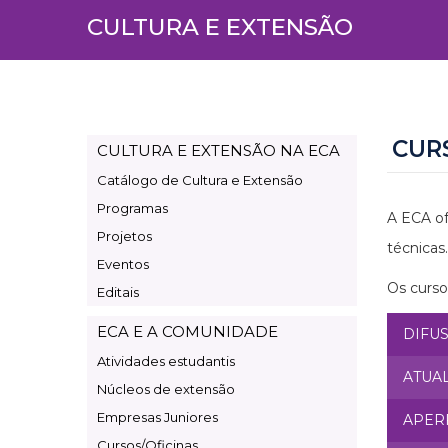
CULTURA E EXTENSÃO
CUR
CULTURA E EXTENSÃO NA ECA
Page
Catálogo de Cultura e Extensão
Cultura
Programas
e
A ECA of
Projetos
Extensão
técnicas.
Eventos
Os curso
Editais
ECA E A COMUNIDADE
DIFU
Atividades estudantis
ATUA
Núcleos de extensão
Empresas Juniores
APER
Cursos/Oficinas