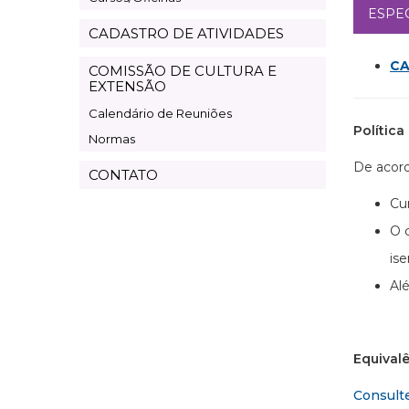
ESPE
CADASTRO DE ATIVIDADES
CA
COMISSÃO DE CULTURA E
EXTENSÃO
Calendário de Reuniões
Polític
Normas
De acor
CONTATO
Cu
O 
is
Al
Equival
Consult