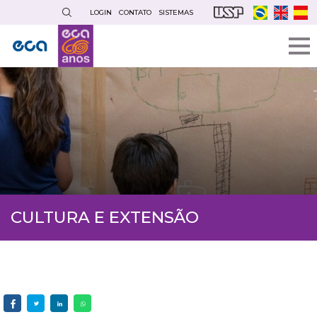
Pular
LOGIN
CONTATO
SISTEMAS
para
o
conteúdo
principal
CULTURA E EXTENSÃO