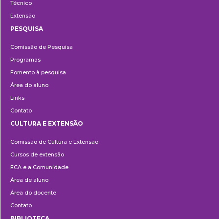
Técnico
Extensão
PESQUISA
Pesquisa
Comissão de Pesquisa
Programas
Fomento à pesquisa
Área do aluno
Links
Contato
CULTURA E EXTENSÃO
Cultura
Comissão de Cultura e Extensão
e
Cursos de extensão
Extensão
ECA e a Comunidade
Área de aluno
Área do docente
Contato
BIBLIOTECA