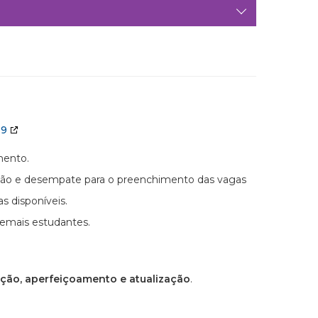
19
mento.
icação e desempate para o preenchimento das vagas
 disponíveis.
demais estudantes.
ação, aperfeiçoamento e atualização
.