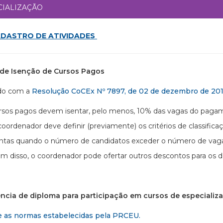
CIALIZAÇÃO
DASTRO DE ATIVIDADES
a de Isenção de Cursos Pagos
do com a
Resolução CoCEx Nº 7897, de 02 de dezembro de 20
rsos pagos devem isentar, pelo menos, 10% das vagas do paga
coordenador deve definir (previamente) os critérios de classif
entas quando o número de candidatos exceder o número de vagas
ém disso, o coordenador pode ofertar outros descontos para os 
ência de diploma para participação em cursos de especializ
e as normas estabelecidas pela PRCEU.