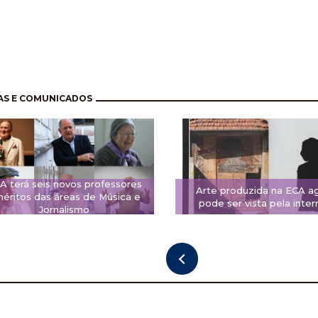
nação
AS E COMUNICADOS
A terá seis novos professores
Arte produzida na ECA a
éritos das áreas de Música e
pode ser vista pela inter
Jornalismo