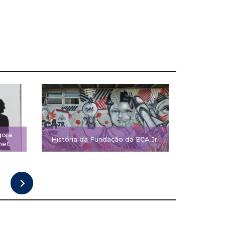
gora
História da Fundação da ECA Jr.
net