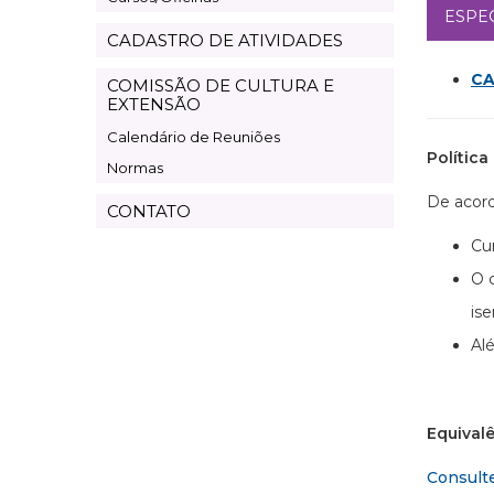
ESPE
CADASTRO DE ATIVIDADES
CA
COMISSÃO DE CULTURA E
EXTENSÃO
Calendário de Reuniões
Polític
Normas
De acor
CONTATO
Cu
O 
is
Al
Equival
Consult