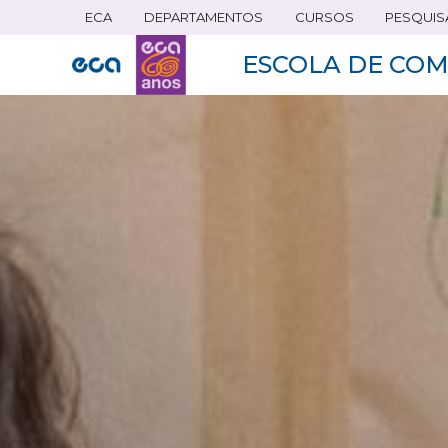
ECA
DEPARTAMENTOS
CURSOS
PESQUIS
Pular
para
ESCOLA DE COM
o
conteúdo
principal