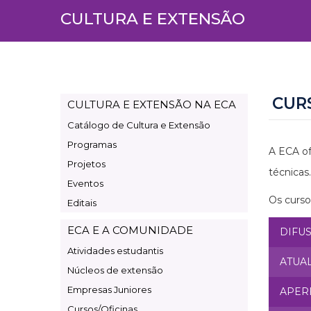
CULTURA E EXTENSÃO
CUR
CULTURA E EXTENSÃO NA ECA
Page
Catálogo de Cultura e Extensão
Cultura
Programas
e
A ECA of
Projetos
Extensão
técnicas.
Eventos
Os curso
Editais
ECA E A COMUNIDADE
DIFU
Atividades estudantis
ATUA
Núcleos de extensão
Empresas Juniores
APER
Cursos/Oficinas