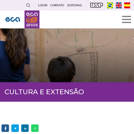
Pular
LOGIN
CONTATO
SISTEMAS
para
o
conteúdo
principal
CULTURA E EXTENSÃO