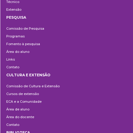
Técnico
Extensão
PESQUISA
Pesquisa
Comissão de Pesquisa
Programas
Fomento à pesquisa
Área do aluno
Links
Contato
CULTURA E EXTENSÃO
Cultura
Comissão de Cultura e Extensão
e
Cursos de extensão
Extensão
ECA e a Comunidade
Área de aluno
Área do docente
Contato
BIBLIOTECA