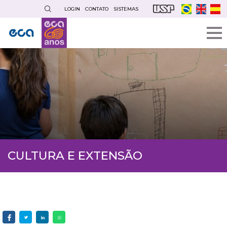
Pular
LOGIN
CONTATO
SISTEMAS
para
o
conteúdo
principal
CULTURA E EXTENSÃO