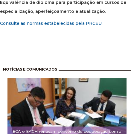
Equivalência de diploma para participação em cursos de
especialização, aperfeiçoamento e atualização
.
Consulte as normas estabelecidas pela PRCEU.
Paginação
NOTÍCIAS E COMUNICADOS
ECA e EACH renovam convênio de cooperação com a