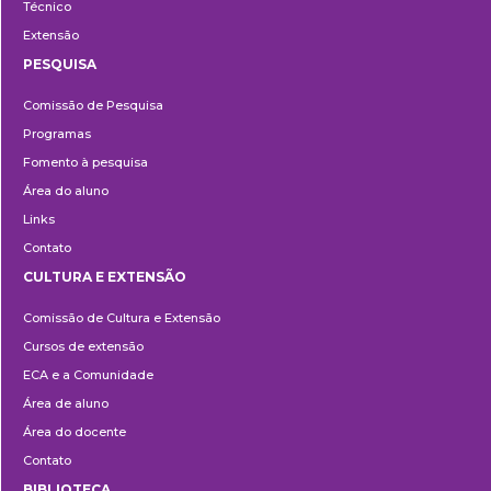
Técnico
Extensão
PESQUISA
Pesquisa
Comissão de Pesquisa
Programas
Fomento à pesquisa
Área do aluno
Links
Contato
CULTURA E EXTENSÃO
Cultura
Comissão de Cultura e Extensão
e
Cursos de extensão
Extensão
ECA e a Comunidade
Área de aluno
Área do docente
Contato
BIBLIOTECA