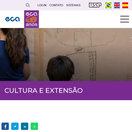
Pular
LOGIN
CONTATO
SISTEMAS
para
o
conteúdo
principal
CULTURA E EXTENSÃO