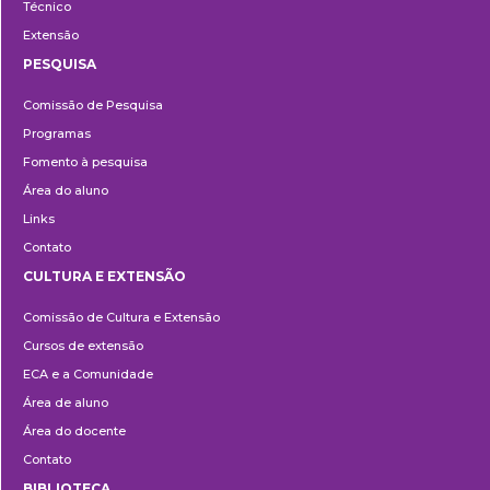
Técnico
Extensão
PESQUISA
Pesquisa
Comissão de Pesquisa
Programas
Fomento à pesquisa
Área do aluno
Links
Contato
CULTURA E EXTENSÃO
Cultura
Comissão de Cultura e Extensão
e
Cursos de extensão
Extensão
ECA e a Comunidade
Área de aluno
Área do docente
Contato
BIBLIOTECA