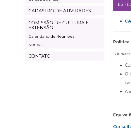
ESPE
CADASTRO DE ATIVIDADES
CA
COMISSÃO DE CULTURA E
EXTENSÃO
Calendário de Reuniões
Polític
Normas
De acor
CONTATO
Cu
O 
is
Al
Equival
Consult