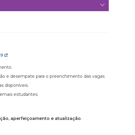
19
mento.
icação e desempate para o preenchimento das vagas
 disponíveis.
demais estudantes.
ação, aperfeiçoamento e atualização
.