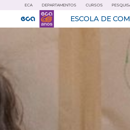
ECA
DEPARTAMENTOS
CURSOS
PESQUIS
Pular
para
ESCOLA DE COM
o
conteúdo
principal