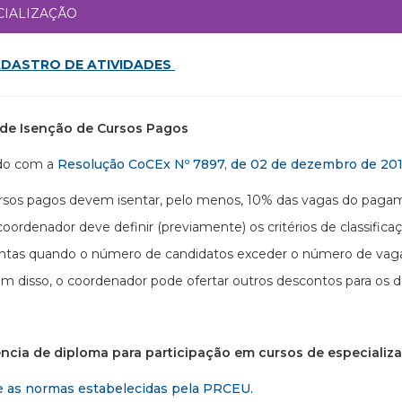
CIALIZAÇÃO
DASTRO DE ATIVIDADES
a de Isenção de Cursos Pagos
do com a
Resolução CoCEx Nº 7897, de 02 de dezembro de 20
rsos pagos devem isentar, pelo menos, 10% das vagas do paga
coordenador deve definir (previamente) os critérios de classif
entas quando o número de candidatos exceder o número de vagas
ém disso, o coordenador pode ofertar outros descontos para os 
ência de diploma para participação em cursos de especializ
e as normas estabelecidas pela PRCEU.