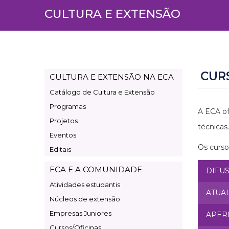
CULTURA E EXTENSÃO
CUR
CULTURA E EXTENSÃO NA ECA
Page
Catálogo de Cultura e Extensão
Cultura
Programas
e
A ECA of
Projetos
Extensão
técnicas.
Eventos
Os curso
Editais
ECA E A COMUNIDADE
DIFU
Atividades estudantis
ATUA
Núcleos de extensão
Empresas Juniores
APER
Cursos/Oficinas