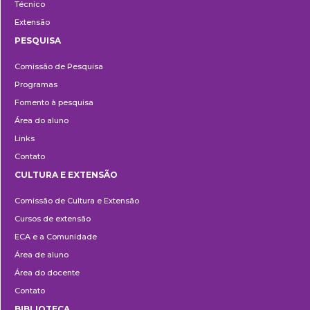
Técnico
Extensão
PESQUISA
Pesquisa
Comissão de Pesquisa
Programas
Fomento à pesquisa
Área do aluno
Links
Contato
CULTURA E EXTENSÃO
Cultura
Comissão de Cultura e Extensão
e
Cursos de extensão
Extensão
ECA e a Comunidade
Área de aluno
Área do docente
Contato
BIBLIOTECA