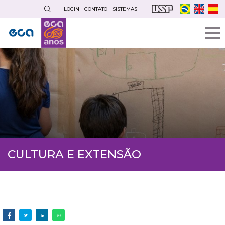
Pular
LOGIN
CONTATO
SISTEMAS
para
o
conteúdo
principal
CULTURA E EXTENSÃO