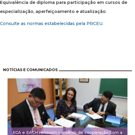
Equivalência de diploma para participação em cursos de
especialização, aperfeiçoamento e atualização
.
Consulte as normas estabelecidas pela PRCEU.
Paginação
NOTÍCIAS E COMUNICADOS
ECA e EACH renovam convênio de cooperação com a