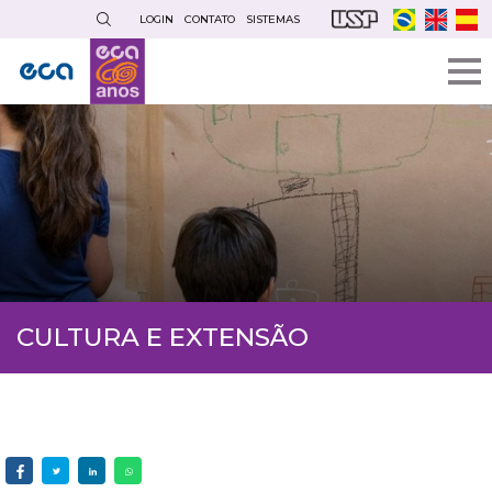
Pular
LOGIN
CONTATO
SISTEMAS
para
o
conteúdo
principal
CULTURA E EXTENSÃO