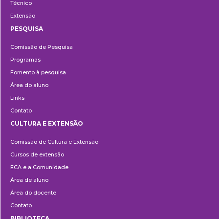
Técnico
Extensão
PESQUISA
Pesquisa
Comissão de Pesquisa
Programas
Fomento à pesquisa
Área do aluno
Links
Contato
CULTURA E EXTENSÃO
Cultura
Comissão de Cultura e Extensão
e
Cursos de extensão
Extensão
ECA e a Comunidade
Área de aluno
Área do docente
Contato
BIBLIOTECA