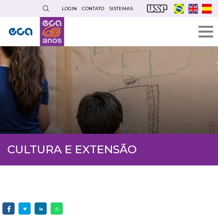
Pular
LOGIN
CONTATO
SISTEMAS
para
o
conteúdo
principal
CULTURA E EXTENSÃO