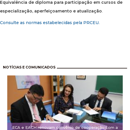
Equivalência de diploma para participação em cursos de
especialização, aperfeiçoamento e atualização
.
Consulte as normas estabelecidas pela PRCEU.
Paginação
NOTÍCIAS E COMUNICADOS
ECA e EACH renovam convênio de cooperação com a