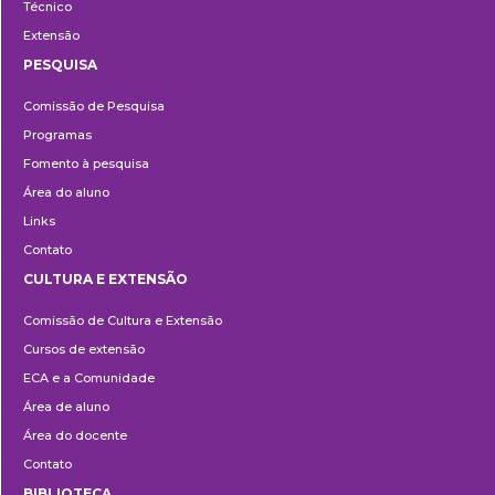
Técnico
Extensão
PESQUISA
Pesquisa
Comissão de Pesquisa
Programas
Fomento à pesquisa
Área do aluno
Links
Contato
CULTURA E EXTENSÃO
Cultura
Comissão de Cultura e Extensão
e
Cursos de extensão
Extensão
ECA e a Comunidade
Área de aluno
Área do docente
Contato
BIBLIOTECA