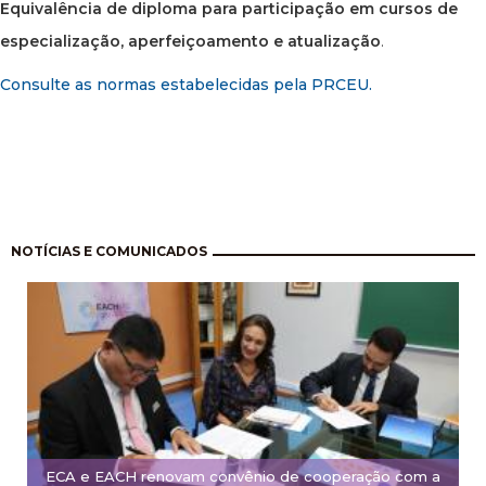
Equivalência de diploma para participação em cursos de
especialização, aperfeiçoamento e atualização
.
Consulte as normas estabelecidas pela PRCEU.
Paginação
NOTÍCIAS E COMUNICADOS
ECA e EACH renovam convênio de cooperação com a