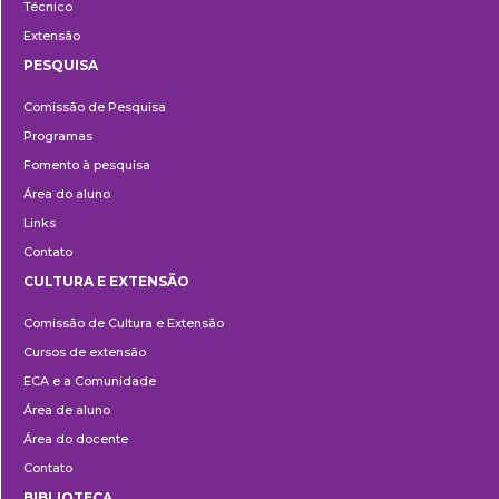
Técnico
Extensão
PESQUISA
Pesquisa
Comissão de Pesquisa
Programas
Fomento à pesquisa
Área do aluno
Links
Contato
CULTURA E EXTENSÃO
Cultura
Comissão de Cultura e Extensão
e
Cursos de extensão
Extensão
ECA e a Comunidade
Área de aluno
Área do docente
Contato
BIBLIOTECA