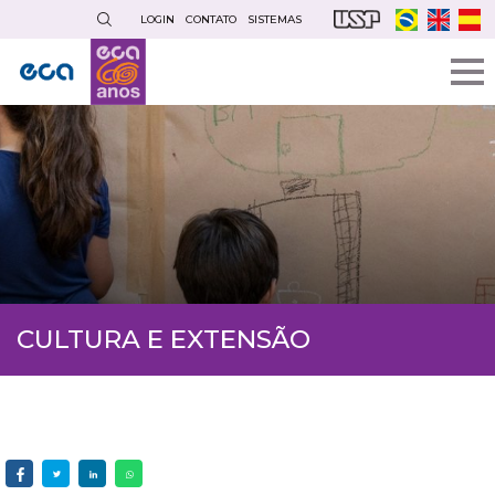
Pular
LOGIN
CONTATO
SISTEMAS
para
o
conteúdo
principal
CULTURA E EXTENSÃO