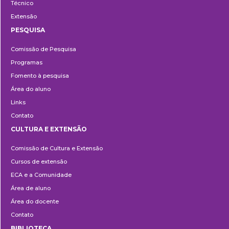
Técnico
Extensão
PESQUISA
Pesquisa
Comissão de Pesquisa
Programas
Fomento à pesquisa
Área do aluno
Links
Contato
CULTURA E EXTENSÃO
Cultura
Comissão de Cultura e Extensão
e
Cursos de extensão
Extensão
ECA e a Comunidade
Área de aluno
Área do docente
Contato
BIBLIOTECA