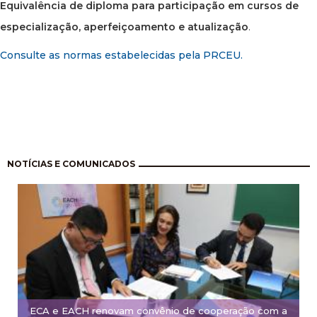
Equivalência de diploma para participação em cursos de
especialização, aperfeiçoamento e atualização
.
Consulte as normas estabelecidas pela PRCEU.
Paginação
NOTÍCIAS E COMUNICADOS
ECA e EACH renovam convênio de cooperação com a