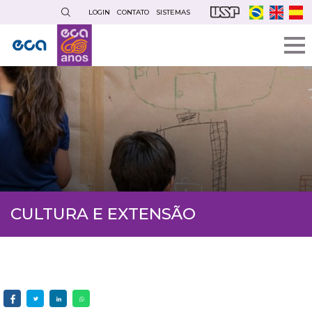
Pular
LOGIN
CONTATO
SISTEMAS
para
o
conteúdo
principal
CULTURA E EXTENSÃO