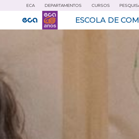
ECA
DEPARTAMENTOS
CURSOS
PESQUIS
Pular
para
ESCOLA DE COM
o
conteúdo
principal