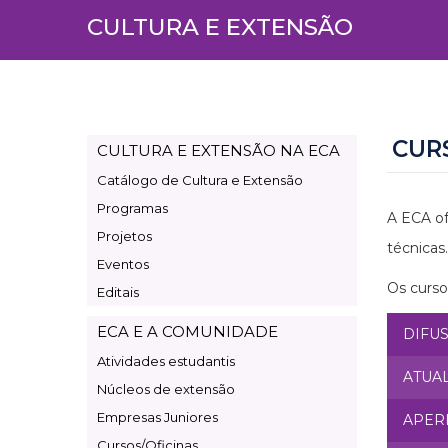
CULTURA E EXTENSÃO
CUR
CULTURA E EXTENSÃO NA ECA
Page
Catálogo de Cultura e Extensão
Cultura
Programas
e
A ECA of
Projetos
Extensão
técnicas.
Eventos
Os curso
Editais
ECA E A COMUNIDADE
DIFU
Atividades estudantis
ATUA
Núcleos de extensão
Empresas Juniores
APER
Cursos/Oficinas