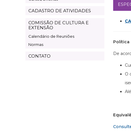
ESPE
CADASTRO DE ATIVIDADES
CA
COMISSÃO DE CULTURA E
EXTENSÃO
Calendário de Reuniões
Polític
Normas
De acor
CONTATO
Cu
O 
is
Al
Equival
Consult