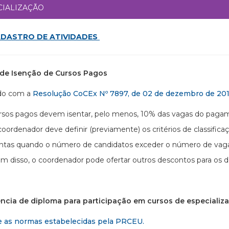
CIALIZAÇÃO
DASTRO DE ATIVIDADES
a de Isenção de Cursos Pagos
do com a
Resolução CoCEx Nº 7897, de 02 de dezembro de 20
rsos pagos devem isentar, pelo menos, 10% das vagas do paga
coordenador deve definir (previamente) os critérios de classif
entas quando o número de candidatos exceder o número de vagas
ém disso, o coordenador pode ofertar outros descontos para os 
ência de diploma para participação em cursos de especializ
e as normas estabelecidas pela PRCEU.