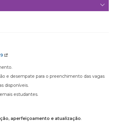
19
mento.
icação e desempate para o preenchimento das vagas
 disponíveis.
demais estudantes.
ação, aperfeiçoamento e atualização
.