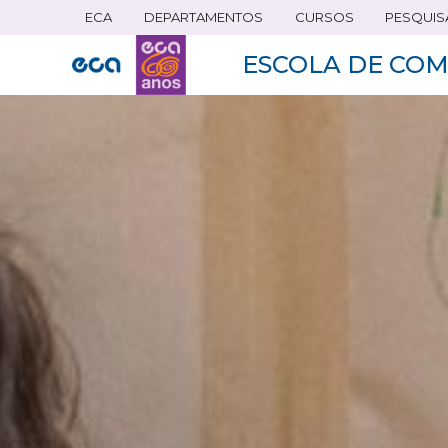
ECA
DEPARTAMENTOS
CURSOS
PESQUIS
Pular
para
ESCOLA DE COM
o
conteúdo
principal