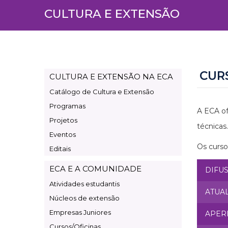
CULTURA E EXTENSÃO
CUR
CULTURA E EXTENSÃO NA ECA
Page
Catálogo de Cultura e Extensão
Cultura
Programas
e
A ECA of
Projetos
Extensão
técnicas.
Eventos
Os curso
Editais
ECA E A COMUNIDADE
DIFU
Atividades estudantis
ATUA
Núcleos de extensão
Empresas Juniores
APER
Cursos/Oficinas