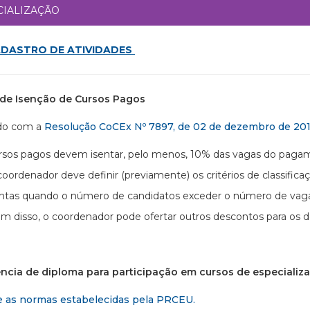
CIALIZAÇÃO
DASTRO DE ATIVIDADES
a de Isenção de Cursos Pagos
do com a
Resolução CoCEx Nº 7897, de 02 de dezembro de 20
rsos pagos devem isentar, pelo menos, 10% das vagas do paga
coordenador deve definir (previamente) os critérios de classif
entas quando o número de candidatos exceder o número de vagas
ém disso, o coordenador pode ofertar outros descontos para os 
ência de diploma para participação em cursos de especializ
e as normas estabelecidas pela PRCEU.