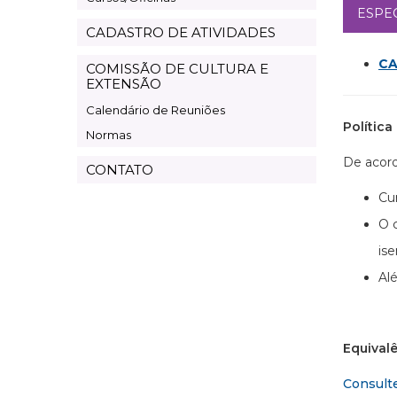
ESPE
CADASTRO DE ATIVIDADES
CA
COMISSÃO DE CULTURA E
EXTENSÃO
Calendário de Reuniões
Polític
Normas
De acor
CONTATO
Cu
O 
is
Al
Equival
Consult