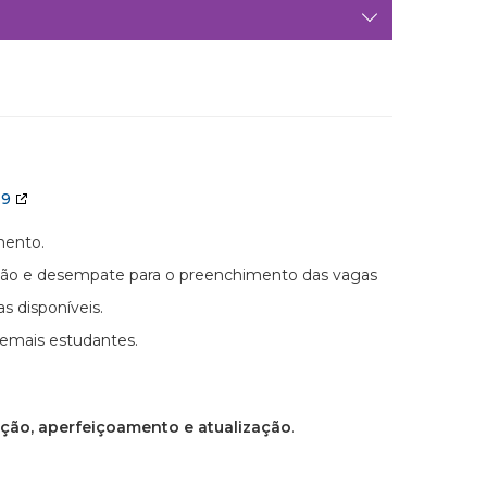
19
mento.
icação e desempate para o preenchimento das vagas
 disponíveis.
demais estudantes.
ação, aperfeiçoamento e atualização
.