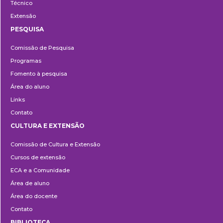
Técnico
Extensão
PESQUISA
Pesquisa
Comissão de Pesquisa
Programas
Fomento à pesquisa
Área do aluno
Links
Contato
CULTURA E EXTENSÃO
Cultura
Comissão de Cultura e Extensão
e
Cursos de extensão
Extensão
ECA e a Comunidade
Área de aluno
Área do docente
Contato
BIBLIOTECA