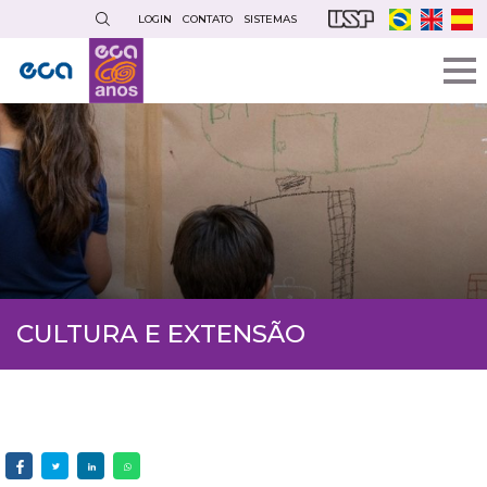
Pular
LOGIN
CONTATO
SISTEMAS
para
o
conteúdo
principal
CULTURA E EXTENSÃO