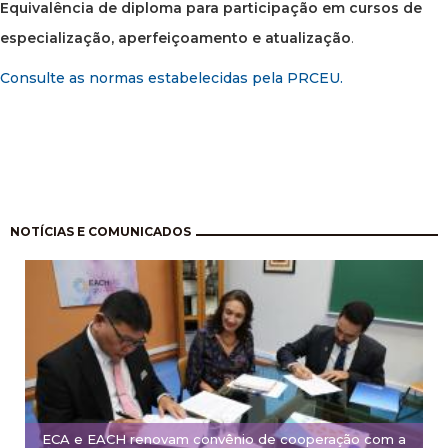
Equivalência de diploma para participação em cursos de
especialização, aperfeiçoamento e atualização
.
Consulte as normas estabelecidas pela PRCEU.
Paginação
NOTÍCIAS E COMUNICADOS
ECA e EACH renovam convênio de cooperação com a