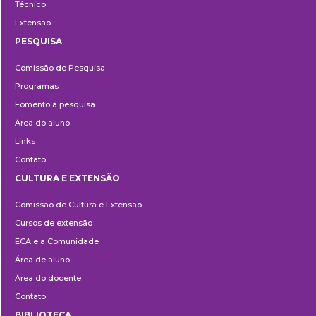
Técnico
Extensão
PESQUISA
Pesquisa
Comissão de Pesquisa
Programas
Fomento à pesquisa
Área do aluno
Links
Contato
CULTURA E EXTENSÃO
Cultura
Comissão de Cultura e Extensão
e
Cursos de extensão
Extensão
ECA e a Comunidade
Área de aluno
Área do docente
Contato
BIBLIOTECA