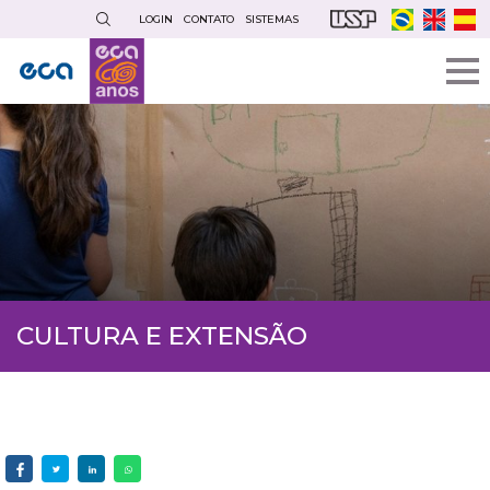
Pular
LOGIN
CONTATO
SISTEMAS
para
o
conteúdo
principal
CULTURA E EXTENSÃO