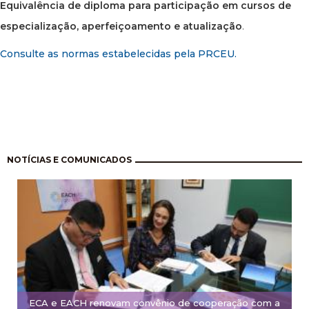
Equivalência de diploma para participação em cursos de
especialização, aperfeiçoamento e atualização
.
Consulte as normas estabelecidas pela PRCEU.
Paginação
NOTÍCIAS E COMUNICADOS
ECA e EACH renovam convênio de cooperação com a