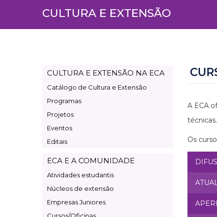
CULTURA E EXTENSÃO
CUR
CULTURA E EXTENSÃO NA ECA
Page
Catálogo de Cultura e Extensão
Cultura
Programas
e
A ECA of
Projetos
Extensão
técnicas.
Eventos
Os curso
Editais
ECA E A COMUNIDADE
DIFU
Atividades estudantis
ATUA
Núcleos de extensão
Empresas Juniores
APER
Cursos/Oficinas