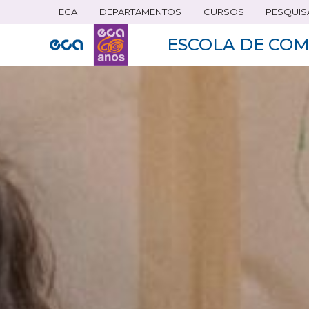
ECA
DEPARTAMENTOS
CURSOS
PESQUIS
Pular
para
ESCOLA DE COM
o
conteúdo
principal