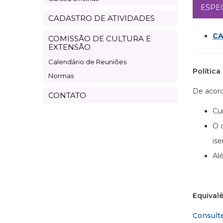
ESPE
CADASTRO DE ATIVIDADES
CA
COMISSÃO DE CULTURA E
EXTENSÃO
Calendário de Reuniões
Polític
Normas
De acor
CONTATO
Cu
O 
is
Al
Equival
Consult