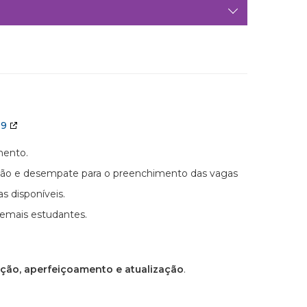
19
mento.
icação e desempate para o preenchimento das vagas
 disponíveis.
demais estudantes.
ação, aperfeiçoamento e atualização
.