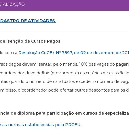
CIALIZAÇÃO
DASTRO DE ATIVIDADES
a de Isenção de Cursos Pagos
do com a
Resolução CoCEx Nº 7897, de 02 de dezembro de 20
rsos pagos devem isentar, pelo menos, 10% das vagas do paga
coordenador deve definir (previamente) os critérios de classif
entas quando o número de candidatos exceder o número de vagas
ém disso, o coordenador pode ofertar outros descontos para os 
ência de diploma para participação em cursos de especializ
e as normas estabelecidas pela PRCEU.