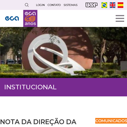
Pular
LOGIN
CONTATO
SISTEMAS
para
o
conteúdo
principal
INSTITUCIONAL
NOTA DA DIREÇÃO DA
COMUNICADO