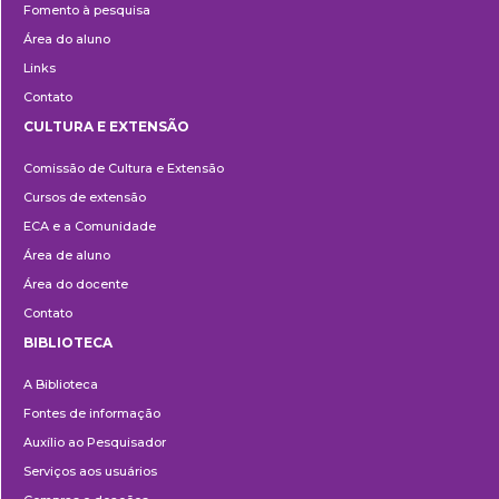
Fomento à pesquisa
Área do aluno
Links
Contato
CULTURA E EXTENSÃO
Cultura
Comissão de Cultura e Extensão
e
Cursos de extensão
Extensão
ECA e a Comunidade
Área de aluno
Área do docente
Contato
BIBLIOTECA
Biblioteca
A Biblioteca
Fontes de informação
Auxílio ao Pesquisador
Serviços aos usuários