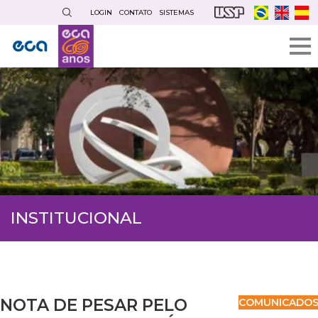
Pular
LOGIN
CONTATO
SISTEMAS
para
o
conteúdo
principal
INSTITUCIONAL
NOTA DE PESAR PELO
COMUNICADO