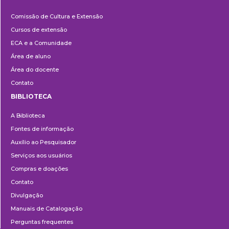
Cultura
Comissão de Cultura e Extensão
e
Cursos de extensão
Extensão
ECA e a Comunidade
Área de aluno
Área do docente
Contato
BIBLIOTECA
Biblioteca
A Biblioteca
Fontes de informação
Auxílio ao Pesquisador
Serviços aos usuários
Compras e doações
Contato
Divulgação
Manuais de Catalogação
Perguntas frequentes