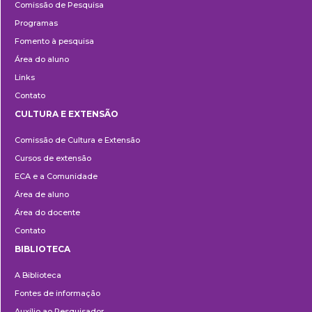
Comissão de Pesquisa
Programas
Fomento à pesquisa
Área do aluno
Links
Contato
CULTURA E EXTENSÃO
Cultura
Comissão de Cultura e Extensão
e
Cursos de extensão
Extensão
ECA e a Comunidade
Área de aluno
Área do docente
Contato
BIBLIOTECA
Biblioteca
A Biblioteca
Fontes de informação
Auxílio ao Pesquisador