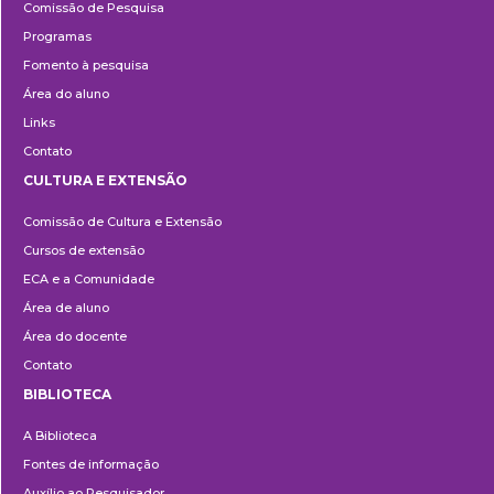
Comissão de Pesquisa
Programas
Fomento à pesquisa
Área do aluno
Links
Contato
CULTURA E EXTENSÃO
Cultura
Comissão de Cultura e Extensão
e
Cursos de extensão
Extensão
ECA e a Comunidade
Área de aluno
Área do docente
Contato
BIBLIOTECA
Biblioteca
A Biblioteca
Fontes de informação
Auxílio ao Pesquisador