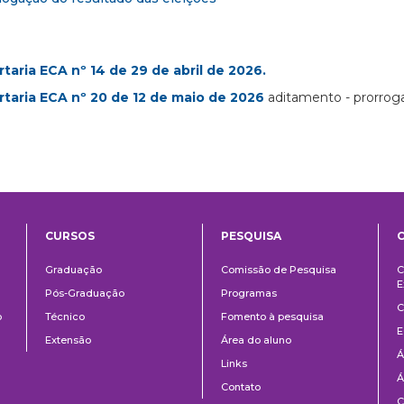
rtaria ECA nº 14 de 29 de abril de 2026.
rtaria ECA nº 20 de 12 de maio de 2026
aditamento - prorroga
CURSOS
PESQUISA
ntos
Ensino
Pesquisa
Graduação
Comissão de Pesquisa
C
E
Pós-Graduação
Programas
C
o
Técnico
Fomento à pesquisa
E
Extensão
Área do aluno
Á
Links
Á
Contato
C