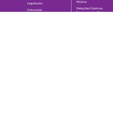
Música
Legislação
Relações Públicas,
Concursos
Propaganda e Turismo
Ouvidoria
Escola de Arte Dramática
Escola de Comunicações e Artes da Universidade de São Paulo
Av. Prof. Lúcio Martins Rodrigues, 443 | Cidade Universitária | CEP 0550