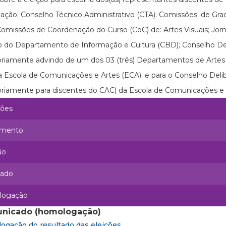
ção; Conselho Técnico Administrativo (CTA); Comissões: de Gradu
Comissões de Coordenação do Curso (CoC) de: Artes Visuais; Jorna
 do Departamento de Informação e Cultura (CBD); Conselho Del
oriamente advindo de um dos 03 (três) Departamentos de Artes C
 Escola de Comunicações e Artes (ECA); e para o Conselho Deli
oriamente para discentes do CAC) da Escola de Comunicações e
ções
imento
ão
tado
logação
nicado (homologação)
ogação do resultado das eleições