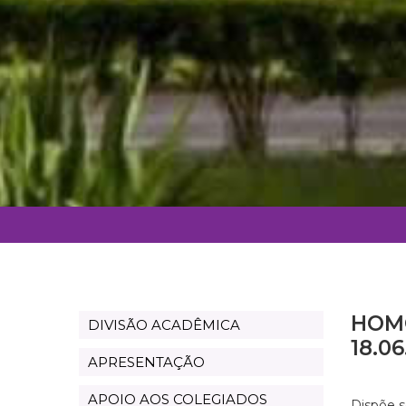
HOMO
DIVISÃO ACADÊMICA
Assistência
18.0
Acadêmica
APRESENTAÇÃO
APOIO AOS COLEGIADOS
Dispõe s