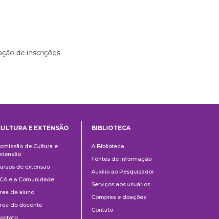
ção de inscrições
CULTURA E EXTENSÃO
BIBLIOTECA
Cultura
Biblioteca
omissão de Cultura e
A Biblioteca
e
xtensão
Fontes de informação
Extensão
ursos de extensão
Auxílio ao Pesquisador
CA e a Comunidade
Serviços aos usuários
rea de aluno
Compras e doações
rea do docente
Contato
ontato