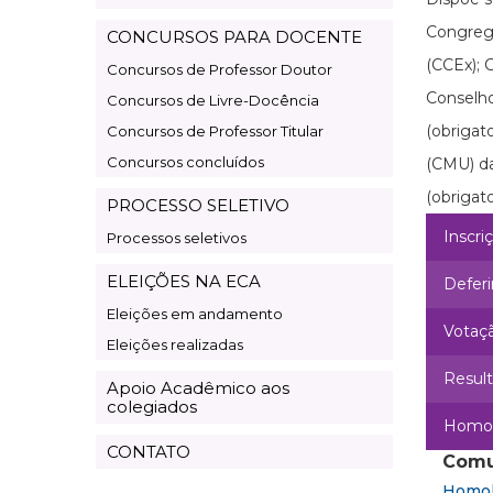
Congrega
CONCURSOS PARA DOCENTE
(CCEx); 
Concursos de Professor Doutor
Conselho
Concursos de Livre-Docência
(obrigat
Concursos de Professor Titular
Concursos concluídos
(CMU) da
(obrigat
PROCESSO SELETIVO
Inscri
Processos seletivos
ELEIÇÕES NA ECA
Defer
Eleições em andamento
Votaç
Eleições realizadas
Resul
Apoio Acadêmico aos
colegiados
Homo
CONTATO
Comu
Homol